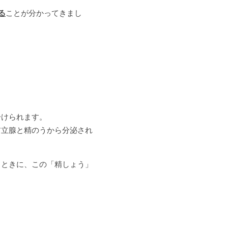
る
ことが分かってきまし
分けられます。
前立腺と精のうから分泌され
るときに、この「精しょう」
。