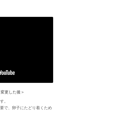
を変更した後＞
す。
要で、卵子にたどり着くため