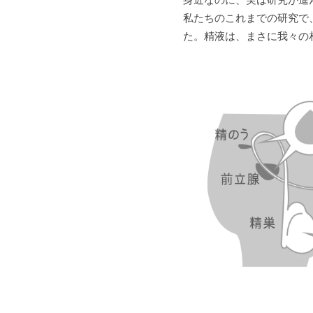
身近なのに、実は研究が進
私たちのこれまでの研究で
た。精液は、まさに我々の