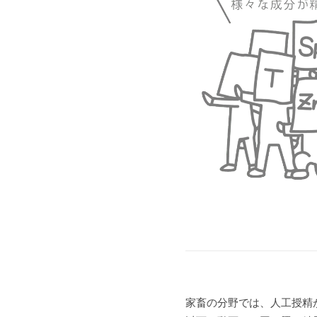
家畜の分野では、人工授精