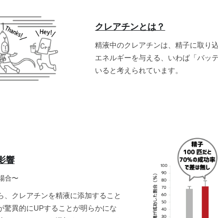
クレアチンとは？
精液中のクレアチンは、精子に取り
エネルギーを与える、いわば「バッ
いると考えられています。
影響
場合〜
ら、クレアチンを精液に添加すること
が驚異的にUPすることが明らかにな