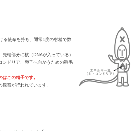
届ける使命を持ち、通常1度の射精で数
、先端部分に核（DNAが入っている）
コンドリア、卵子へ向かうための鞭毛
のはこの精子です。
の観察が行われています。