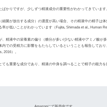
たばかりですが、少しずつ精液成分の重要性がわかってきています
（細菌が放出する成分）の濃度が高い場合、その精液中の精子は体
とがわかっています（Fujita, Shimada et al., Human Reprod
が、精液中の栄養素の偏り（糖分が多い/少ない精液やアミノ酸が多
での受精力に影響をもたらしているということも報告しております。（Shi
hs, 2016）。
とても重要な成分であり、精液の中身を調べることで精子の能力を
Amazonにて販売中です